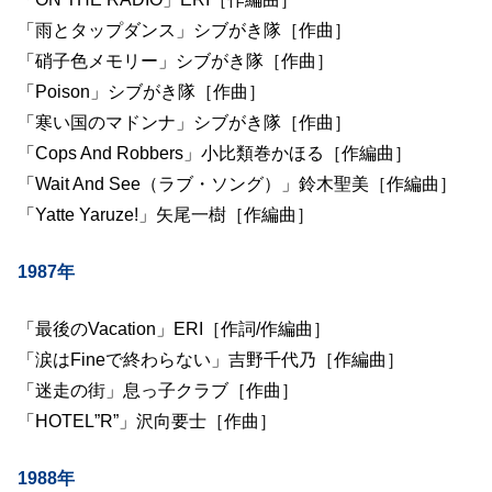
「雨とタップダンス」シブがき隊［作曲］
「硝子色メモリー」シブがき隊［作曲］
「Poison」シブがき隊［作曲］
「寒い国のマドンナ」シブがき隊［作曲］
「Cops And Robbers」小比類巻かほる［作編曲］
「Wait And See（ラブ・ソング）」鈴木聖美［作編曲］
「Yatte Yaruze!」矢尾一樹［作編曲］
1987年
「最後のVacation」ERI［作詞/作編曲］
「涙はFineで終わらない」吉野千代乃［作編曲］
「迷走の街」息っ子クラブ［作曲］
「HOTEL”R”」沢向要士［作曲］
1988年