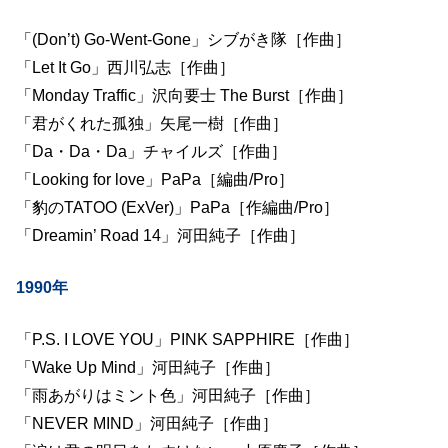
「(Don’t) Go-Went-Gone」シブがき隊［作曲］
「Let It Go」西川弘志［作曲］
「Monday Traffic」沢向要士 The Burst［作曲］
「君がくれた孤独」矢尾一樹［作曲］
「Da・Da・Da」チャイルズ［作曲］
「Looking for love」PaPa［編曲/Pro］
「豹のTATOO (ExVer)」PaPa［作編曲/Pro］
「Dreamin’ Road 14」河田純子［作曲］
1990年
「P.S. I LOVE YOU」PINK SAPPHIRE［作曲］
「Wake Up Mind」河田純子［作曲］
「雨あがりはミント色」河田純子［作曲］
「NEVER MIND」河田純子［作曲］