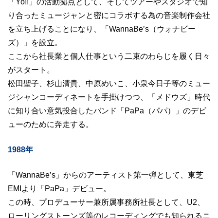
「Yo!!」の活動拠点として、そしてツアーやスタジオで知
り合ったミュージャンと密にコラボする為の音楽制作会社
を立ち上げることになり、「WannaBe’s（ウォナビー
ズ）」を設立。
ここから社長業と個人仕事という二束のわらじを履く日々
がスタート。
松田聖子、杉山清貴、中原めいこ、小泉今日子等のミュー
ジシャンコーディネートを手掛けつつ、「メドウズ」時代
に知り合い意気投合したバンド「PaPa（パパ）」のデビ
ューのために奔走する。
1988年
「WannaBe’s」からのアーティスト第一弾として、東芝
EMIより「PaPa」デビュー。
この時、プロデューサー兼所属事務所社長として、U2、
ローリングストーンズ等のレコーディングでも知られるニ