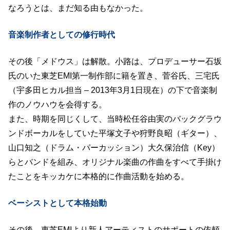
なろうとは、まだ知る由もなかった。
音楽制作者としての修行時代
その後「メドウス」は解散。小路は、プロデューサー石坂
氏のいた東芝EMI第一制作部に籍を置き、菅谷氏、三宅氏
（宇多田ヒカル担当 – 2013年3月1日現在）の下で音楽制
作のノウハウを会得する。
また、時期を同じくして、当時松任谷由実のバックグラウ
ンドボーカルをしていた平塚文子や狩野良昭（ギター）、
山口知之（ドラム・パーカッション）大久保治信（Key）
らとバンドを組み、オリジナル楽曲の作曲をすべて手掛け
たことをキッカケに本格的に作曲活動を始める。
ベーシストとして本格始動
その後、東芝EMIより新人アーティストのサポートの依頼