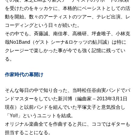
を受けたのをキッカケに、本格的にベーシストとしての活
動を開始。数々のアーティストのツアー、テレビ出演、レ
コーディングという日々が続いた。
その中でも、斉藤誠、南佳孝、高橋研、坪倉唯子、小林克
哉No1Band（ゲスト シーナ&ロケッツの鮎川誠）は特に
クレージーで楽しかった事が今でも強く記憶に残ってい
る。
作家時代の幕開け
そんな毎日の中で知り合った、当時松任谷由実バンドでバ
ンドマスターをしていた新川博（編曲家 – 2013年3月1日
現在）と以前バンドを組んでいた平塚文子と意気投合し
「Yo!!」というユニットを結成。
オリジナル楽曲全てを作曲すると共に、ココではギターも
担当することになる。