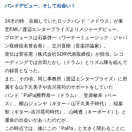
バンドデビュー、そして出会い！
24才の時、在籍していたロックバンド「メドウス」が東
芝EMI／渡辺エンタープライズよりメジャーデビュー。
プロデュースは石坂啓一（ワーナーミュージック・ジャパ
ン取締役名誉会長）、立川直樹（音楽評論家）。
宣伝は菅谷憲（株式会社SDR代表取締役）が担当。レコ
ーディングでは古田たかし（ドラム）とリズム隊を組んで
の録音となった。
また、その頃、同じ事務所（渡辺エンタープライズ）に所
属する山下久美子や吉川晃司のサポートをしていた
バンド「PaPa[椎野恭一（ドラム）、笠原敏幸（ベー
ス）、横山ジュンヤ（ギター – 山下久美子時代）、稲葉
智（ギター–吉川晃司時代）、山崎透（キーボード）]」と
運命の出会いがあったのだが、
この時点では、後にこの「PaPa」と大きく関わることに