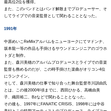
最高位2位を獲得。
また、このバンドとはバンド解散までプロデューサー、そ
してライブでの音楽監督として関わることとなった。
1991年
中原めいこReMixアルバムをニューヨークにてマドンナ、
坂本龍一等の作品も手掛けるサウンドエンジニアのゴウホ
トダと制作。
また、森川美穂のアルバムプロデュースとライブでの音楽
監督も務めるのだが、この時手掛けた楽曲がオリコン4位
にランクイン。
そして、森川美穂の仕事で知り合った舞台監督市川訓由氏
とは、この後2000年頃までに、西田ひかる、高橋由美
子、織田裕二、Bzなどで関わることとなった。
その後も、1997年にFANATIC CRISIS、1998年には中谷
美紀とこの時期アーティストのプロデュース、ライブコー