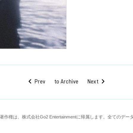
ft
chevron_right
Prev
to Archive
Next
2 Entertainmentに帰属します。全てのデータの無断使用、転載、出版などを