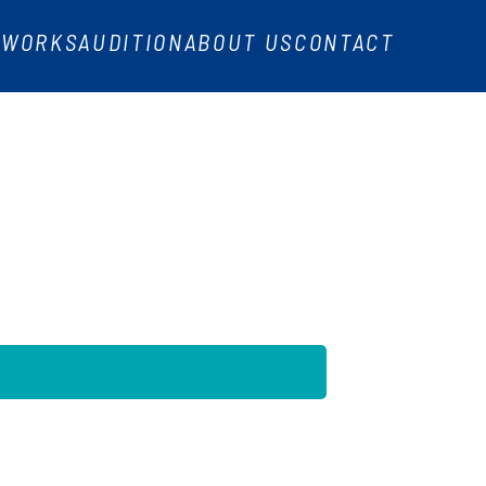
T US
CONTACT
ー