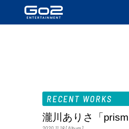
RECENT WORKS
瀧川ありさ「prism.」
2020.11.18 [Album]