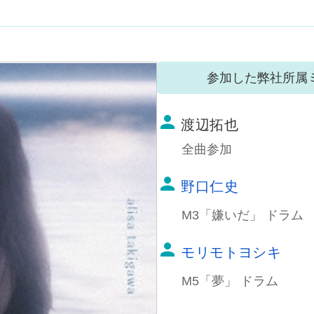
person
渡辺拓也
全曲参加
person
野口仁史
M3「嫌いだ」 ドラム
person
モリモトヨシキ
M5「夢」 ドラム